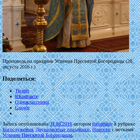
Проповедь на праздник Успения Пресвятой Богородицы (28
августа 2016 г.)
Поделиться:
Twitter
ВКонтакте
Одноклассники
Google
Запись опубликована
31.08.2016
автором
theophany
в рубрике
Богослужения
,
Двунадесятые праздники
,
Новости
с метками
Успение Пресвятой Богородицы
.