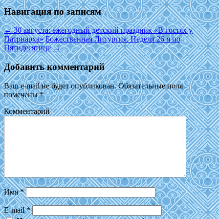
Навигация по записям
←
30 августа: ежегодный детский праздник «В гостях у
Патриарха»
Божественная Литургия. Неделя 26-я по
Пятидесятице
→
Добавить комментарий
Ваш e-mail не будет опубликован.
Обязательные поля
помечены
*
Комментарий
Имя
*
E-mail
*