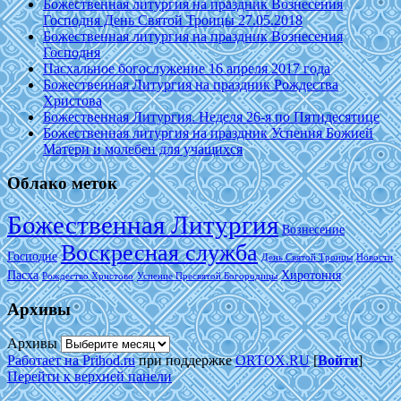
Божественная литургия на праздник Вознесения
Господня День Святой Троицы 27.05.2018
Божественная литургия на праздник Вознесения
Господня
Пасхальное богослужение 16 апреля 2017 года
Божественная Литургия на праздник Рождества
Христова
Божественная Литургия. Неделя 26-я по Пятидесятице
Божественная литургия на праздник Успения Божией
Матери и молебен для учащихся
Облако меток
Божественная Литургия
Вознесение
Воскресная служба
Господне
День Святой Троицы
Новости
Пасха
Хиротония
Рождество Христово
Успение Пресвятой Богородицы
Архивы
Архивы
Работает на Prihod.ru
при поддержке
ORTOX.RU
[
Войти
]
Перейти к верхней панели