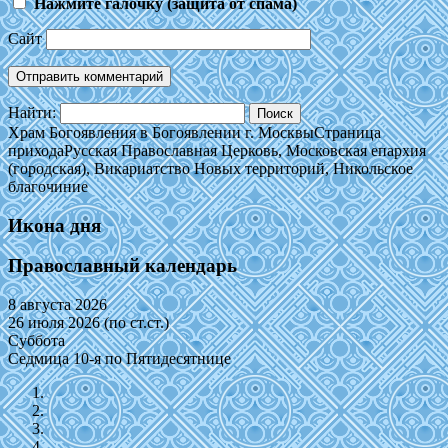
Нажмите галочку (защита от спама)
Сайт
Найти:
Храм Богоявления в Богоявлении г. Москвы
Страница
прихода
Русская Православная Церковь, Московская епархия
(городская), Викариатство Новых территорий, Никольское
благочиние
Икона дня
Православный календарь
8 августа 2026
26 июля 2026 (по ст.ст.)
Суббота
Седмица 10-я по Пятидесятнице