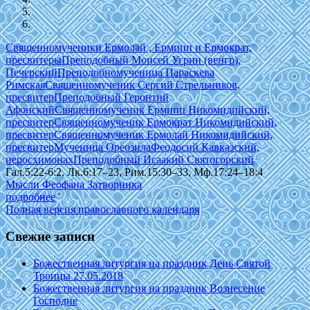
Священномученики Ермолай , Ермипп и Ермократ,
пресвитеры
Преподобный Моисей Угрин (венгр),
Печерский
Преподобномученица Параскева
Римская
Священномученик Сергий Стрельников,
пресвитер
Преподобный Геронтий
Афонский
Священномученик Ермипп Никомидийский,
пресвитер
Священномученик Ермократ Никомидийский,
пресвитер
Священномученик Ермолай Никомидийский,
пресвитер
Мученица Ореозила
Феодосий Кавказский,
иеросхимонах
Преподобный Исаакий Святогорский
Гал.5:22-6:2, Лк.6:17–23, Рим.15:30–33, Мф.17:24–18:4
Мысли Феофана Затворника
подробнее
Полная версия православного календаря
Свежие записи
Божественная литургия на праздник День Святой
Троицы 27.05.2018
Божественная литургия на праздник Вознесение
Господне