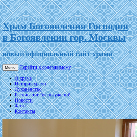
Храм Богоявления Господня
в Богоявлении гор. Москвы
новый официальный сайт храма
Перейти к содержимому
Меню
О храме
История храма
Духовенство
Расписание богослужений
Новости
Фото
Контакты